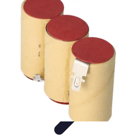
Conseils Jardinage
Entretien et Aménagement
Entretien des Plantes
Santé du
jardin
Entretien du Jardin
Conseils Pratiques
Conseils Jardinage