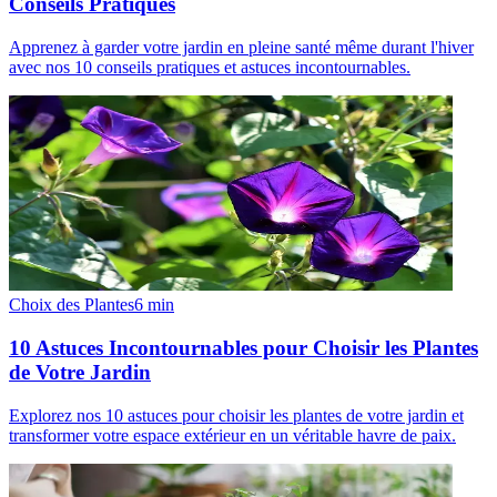
Conseils Pratiques
Apprenez à garder votre jardin en pleine santé même durant l'hiver
avec nos 10 conseils pratiques et astuces incontournables.
Choix des Plantes
6
min
10 Astuces Incontournables pour Choisir les Plantes
de Votre Jardin
Explorez nos 10 astuces pour choisir les plantes de votre jardin et
transformer votre espace extérieur en un véritable havre de paix.