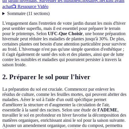
un jardin hivernal
8. Surveiller les nuisibles
Glossaire
Checklist avant
achat
📺 Ressource Vidéo
Sommaire
(
11
sections
)
L'engagement dans l'entretien de votre jardin durant les mois d'hiver
peut sembler superflu, mais il est essentiel pour préparer le terrain
pour le printemps. Selon
UFC-Que Choisir
, une bonne préparation
hivernale peut réduire les maladies de plantes jusqu'à 30%. De plus,
certaines plantes ont besoin d'une attention particulière pour survivre
au froid. L'hivernage n'est pas qu'une simple question d'esthétique ;
il s'agit également de santé des sols et des plantes, ainsi que de lutte
contre les nuisibles et maladies qui pourraient persister à travers la
saison froide.
2. Préparer le sol pour l'hiver
La préparation du sol est cruciale. Commencez par enlever les
résidus de culture, comme les feuilles mortes, qui peuvent abriter des
maladies. Aérer le sol à l'aide d'un outil spécifique permet
d'améliorer la structure et d'augmenter la circulation de l'air,
essentielle à la santé des racines. Selon une étude de
l'ADEME
,
travailler le sol en profondeur en hiver favorise la décomposition des
matières organiques, enrichissant ainsi le sol pour la saison suivante.
Ajouter un amendement organique, comme du compost, permettra