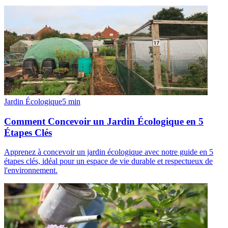
Jardin Écologique
5
min
Comment Concevoir un Jardin Écologique en 5
Étapes Clés
Apprenez à concevoir un jardin écologique avec notre guide en 5
étapes clés, idéal pour un espace de vie durable et respectueux de
l'environnement.