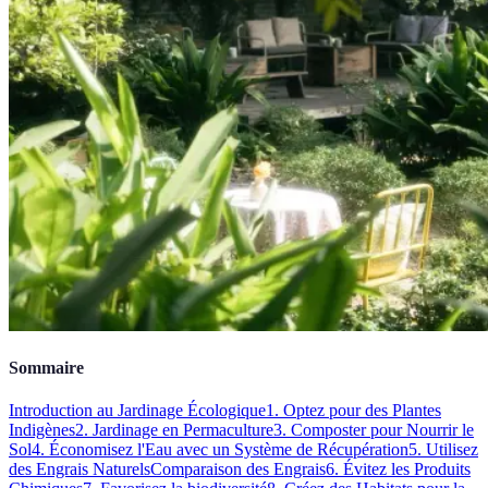
Sommaire
Introduction au Jardinage Écologique
1. Optez pour des Plantes
Indigènes
2. Jardinage en Permaculture
3. Composter pour Nourrir le
Sol
4. Économisez l'Eau avec un Système de Récupération
5. Utilisez
des Engrais Naturels
Comparaison des Engrais
6. Évitez les Produits