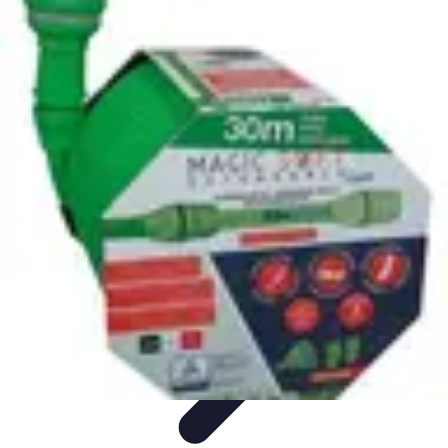
Conseils Jardinage
Entretien et Aménagement
Entretien des Plantes
Santé du
jardin
Entretien du Jardin
Conseils Pratiques
Conseils Jardinage