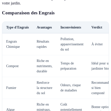
votre jardin.
Comparaison des Engrais
Type d'Engrais
Avantages
Inconvénients
Verdict
Pollution,
Engrais
Résultats
appauvrissement
À éviter
Chimique
rapides
du sol
Riche en
Temps de
Idéal pour un
Compost
nutriments,
préparation
jardinier bio
durable
Renforce
Recommandé
Odeurs, risque
Fumier
la structure
si bien
de maladies
du sol
composté
Riche en
Coût
Bonne option
Algue
minéraux,
potentiellement