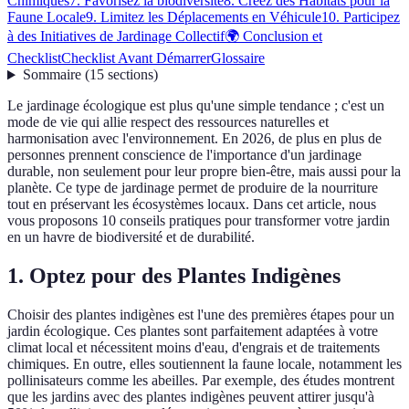
Chimiques
7. Favorisez la biodiversité
8. Créez des Habitats pour la
Faune Locale
9. Limitez les Déplacements en Véhicule
10. Participez
à des Initiatives de Jardinage Collectif
🌍 Conclusion et
Checklist
Checklist Avant Démarrer
Glossaire
Sommaire
(
15
sections
)
Le jardinage écologique est plus qu'une simple tendance ; c'est un
mode de vie qui allie respect des ressources naturelles et
harmonisation avec l'environnement. En 2026, de plus en plus de
personnes prennent conscience de l'importance d'un jardinage
durable, non seulement pour leur propre bien-être, mais aussi pour la
planète. Ce type de jardinage permet de produire de la nourriture
tout en préservant les écosystèmes locaux. Dans cet article, nous
vous proposons 10 conseils pratiques pour transformer votre jardin
en un havre de biodiversité et de durabilité.
1. Optez pour des Plantes Indigènes
Choisir des plantes indigènes est l'une des premières étapes pour un
jardin écologique. Ces plantes sont parfaitement adaptées à votre
climat local et nécessitent moins d'eau, d'engrais et de traitements
chimiques. En outre, elles soutiennent la faune locale, notamment les
pollinisateurs comme les abeilles. Par exemple, des études montrent
que les jardins avec des plantes indigènes peuvent attirer jusqu'à