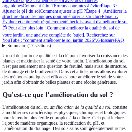
votre sol
Étape 2 : Amender le sol avec des matières
organiques
Comment faire ?
Erreurs courantes à éviter
Étape 3 :
Ajuster le pH du sol
Comment ajuster le pH ?
Étape 4 : Améliorer la
structure du sol
Techniques pour améliorer la structure
Étape 5 :
Évaluer et entretenir régulièrement
Checklist avant d'améliorer le sol
📺 Pour aller plus loin : Comment améliorer la qualité du sol de
votre jardin, une analyse complète de [sujet]. Recherchez sur
YouTube : "comment améliorer le sol jardin 2026".
Glossaire
FAQ
Sommaire
(
17
sections
)
Un sol de jardin de qualité est la clé pour favoriser la croissance des
plantes et maximiser la santé de votre jardin. L'amélioration du sol
n'est pas seulement une question de fertilité, mais aussi de structure,
de drainage et de biodiversité. Dans cet article, nous allons explorer
des méthodes pratiques et efficaces pour améliorer le sol de votre
jardin afin d'obtenir de belles plantes et une récolte généreuse.
Qu'est-ce que l'amélioration du sol ?
L'amélioration du sol, ou
amélioration de la qualité du sol
, consiste
à modifier ses caractéristiques physiques, chimiques et biologiques
pour le rendre plus fertile et propice à la culture. Cela peut inclure
l'ajout de matières organiques, la rectification du pH, et
l'amélioration du drainage. Des sols sains sont généralement riches