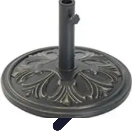
Conseils Jardinage
Entretien et Aménagement
Entretien des Plantes
Santé du
jardin
Entretien du Jardin
Conseils Pratiques
Conseils Jardinage