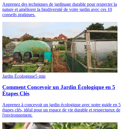
Apprenez des techniques de jardinage durable pour respecter la
nature et améliorer la biodiversité de votre jardin avec ces 10
conseils pratiques.
Jardin Écologique
5
min
Comment Concevoir un Jardin Écologique en 5
Étapes Clés
Apprenez à concevoir un jardin écologique avec notre guide en 5
étapes clés, idéal pour un espace de vie durable et respectueux de
l'environnement.