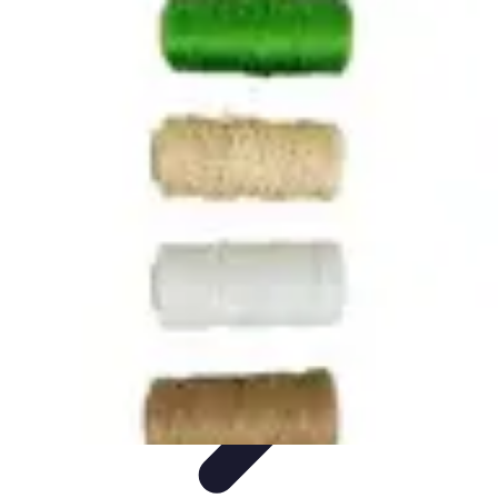
Conseils Jardinage
Entretien et Aménagement
Entretien des Plantes
Santé du
jardin
Entretien du Jardin
Conseils Pratiques
Conseils Jardinage