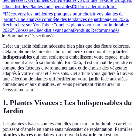
Sécheresse
7. Graminées Ornementales : Pour une Texture Unique
8.
Checklist des Plantes Indispensables
📺 Pour aller plus loin :
*Découvrez les meilleures pratiques pour choisir vos plantes de
jardin*, une analyse complète des tendances de jardinage en 2026.
Recherchez sur YouTube : "quelles plantes pour un jardin durable
2026".
Glossaire
Checklist avant achat
Produits Recommandés
Sommaire
(
13
sections
)
Créer un jardin résilient nécessite bien plus que des fleurs colorées.
Cela implique de faire des choix judicieux concernant les
plantes
indispensables
qui non seulement embellissent votre espace, mais
contribuent aussi à sa durabilité. En 2026, il est crucial de prendre en
compte des facteurs environnementaux et de choisir des végétaux
adaptés à votre climat et à vos sols. Cet article vous guidera à travers
une sélection de plantes qui fortifieront votre jardin face aux aléas
climatiques et aux nuisibles, en vous permettant d'instaurer un
écosystème sain.
1. Plantes Vivaces : Les Indispensables du
Jardin
Les plantes vivaces sont essentielles pour un jardin durable car elles
poussent d’année en année sans nécessiter de replantation. Parmi les
plantes vivaces
populaires, on trouve la
lavande
, qui est non