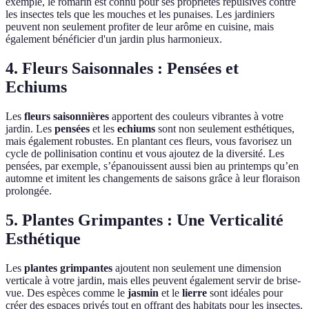
exemple, le romarin est connu pour ses propriétés répulsives contre
les insectes tels que les mouches et les punaises. Les jardiniers
peuvent non seulement profiter de leur arôme en cuisine, mais
également bénéficier d'un jardin plus harmonieux.
4. Fleurs Saisonnales : Pensées et
Echiums
Les
fleurs saisonnières
apportent des couleurs vibrantes à votre
jardin. Les
pensées
et les
echiums
sont non seulement esthétiques,
mais également robustes. En plantant ces fleurs, vous favorisez un
cycle de pollinisation continu et vous ajoutez de la diversité. Les
pensées, par exemple, s’épanouissent aussi bien au printemps qu’en
automne et imitent les changements de saisons grâce à leur floraison
prolongée.
5. Plantes Grimpantes : Une Verticalité
Esthétique
Les
plantes grimpantes
ajoutent non seulement une dimension
verticale à votre jardin, mais elles peuvent également servir de brise-
vue. Des espèces comme le
jasmin
et le
lierre
sont idéales pour
créer des espaces privés tout en offrant des habitats pour les insectes.