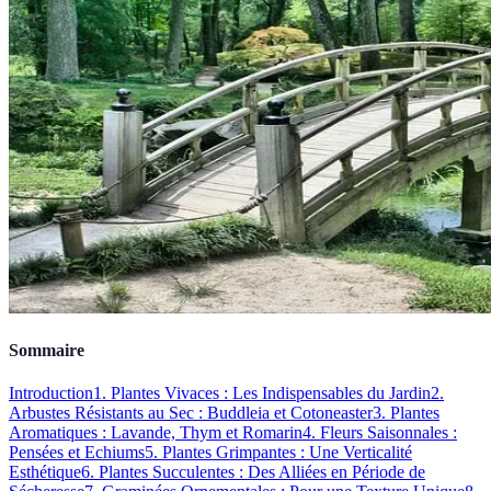
Sommaire
Introduction
1. Plantes Vivaces : Les Indispensables du Jardin
2.
Arbustes Résistants au Sec : Buddleia et Cotoneaster
3. Plantes
Aromatiques : Lavande, Thym et Romarin
4. Fleurs Saisonnales :
Pensées et Echiums
5. Plantes Grimpantes : Une Verticalité
Esthétique
6. Plantes Succulentes : Des Alliées en Période de