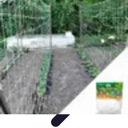
Conseils Jardinage
Entretien et Aménagement
Entretien des Plantes
Santé du
jardin
Entretien du Jardin
Conseils Pratiques
Conseils Jardinage