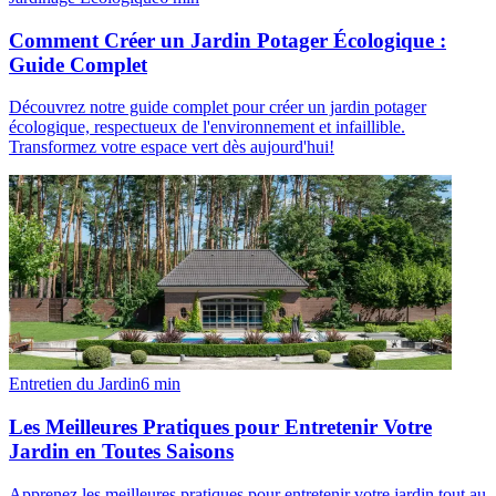
Comment Créer un Jardin Potager Écologique :
Guide Complet
Découvrez notre guide complet pour créer un jardin potager
écologique, respectueux de l'environnement et infaillible.
Transformez votre espace vert dès aujourd'hui!
Entretien du Jardin
6
min
Les Meilleures Pratiques pour Entretenir Votre
Jardin en Toutes Saisons
Apprenez les meilleures pratiques pour entretenir votre jardin tout au