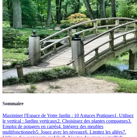
Sommaire
Maximiser l'Espace de Votre Jardin : 10 Astuces Pratiques
1. Utilisez
le vertical : Jardins verticaux
2. Choisissez des plantes compagnes
3.
Emploi de potagers en carrés
4. Intégrez des meubles
multifonctionnels
5. Jouez avec les niveaux
6. Limitez les allées
7.