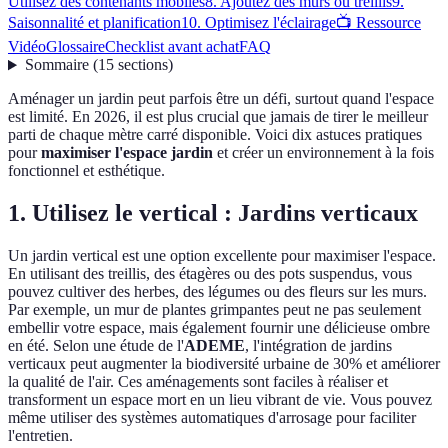
Utilisez des contenants mobiles
8. Ajoutez des murs ou treillis
9.
Saisonnalité et planification
10. Optimisez l'éclairage
📺 Ressource
Vidéo
Glossaire
Checklist avant achat
FAQ
Sommaire
(
15
sections
)
Aménager un jardin peut parfois être un défi, surtout quand l'espace
est limité. En 2026, il est plus crucial que jamais de tirer le meilleur
parti de chaque mètre carré disponible. Voici dix astuces pratiques
pour
maximiser l'espace jardin
et créer un environnement à la fois
fonctionnel et esthétique.
1. Utilisez le vertical : Jardins verticaux
Un jardin vertical est une option excellente pour maximiser l'espace.
En utilisant des treillis, des étagères ou des pots suspendus, vous
pouvez cultiver des herbes, des légumes ou des fleurs sur les murs.
Par exemple, un mur de plantes grimpantes peut ne pas seulement
embellir votre espace, mais également fournir une délicieuse ombre
en été. Selon une étude de l'
ADEME
, l'intégration de jardins
verticaux peut augmenter la biodiversité urbaine de 30% et améliorer
la qualité de l'air. Ces aménagements sont faciles à réaliser et
transforment un espace mort en un lieu vibrant de vie. Vous pouvez
même utiliser des systèmes automatiques d'arrosage pour faciliter
l'entretien.