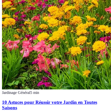
Jardinage Général
5
min
10 Astuces pour Réussir votre Jardin en Toutes
Saisons