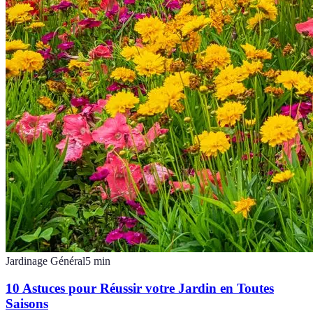
Jardinage Général
5
min
10 Astuces pour Réussir votre Jardin en Toutes
Saisons