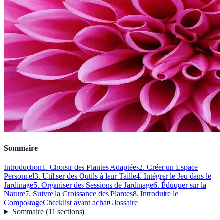
Sommaire
Introduction
1. Choisir des Plantes Adaptées
2. Créer un Espace
Personnel
3. Utiliser des Outils à leur Taille
4. Intégrer le Jeu dans le
Jardinage
5. Organiser des Sessions de Jardinage
6. Éduquer sur la
Nature
7. Suivre la Croissance des Plantes
8. Introduire le
Compostage
Checklist avant achat
Glossaire
Sommaire
(
11
sections
)