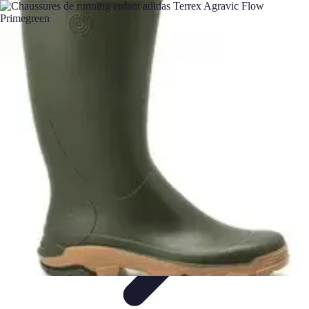
Conseils Jardinage
Entretien et Aménagement
Entretien des Plantes
Santé du
jardin
Entretien du Jardin
Conseils Pratiques
Conseils Jardinage