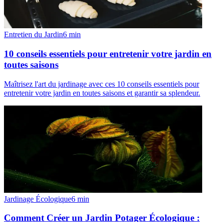
Entretien du Jardin
6
min
10 conseils essentiels pour entretenir votre jardin en
toutes saisons
Maîtrisez l'art du jardinage avec ces 10 conseils essentiels pour
entretenir votre jardin en toutes saisons et garantir sa splendeur.
Jardinage Écologique
6
min
Comment Créer un Jardin Potager Écologique :