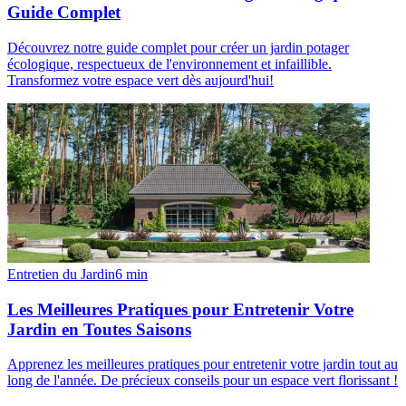
Guide Complet
Découvrez notre guide complet pour créer un jardin potager
écologique, respectueux de l'environnement et infaillible.
Transformez votre espace vert dès aujourd'hui!
Entretien du Jardin
6
min
Les Meilleures Pratiques pour Entretenir Votre
Jardin en Toutes Saisons
Apprenez les meilleures pratiques pour entretenir votre jardin tout au
long de l'année. De précieux conseils pour un espace vert florissant !