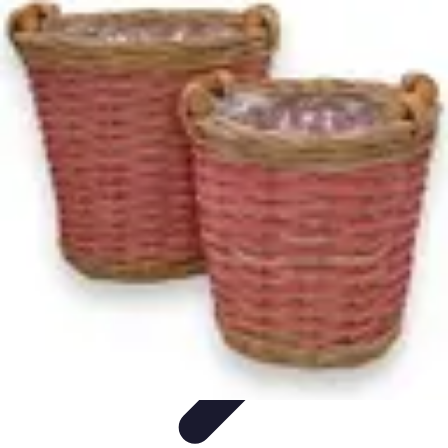
Conseils Jardinage
Entretien et Aménagement
Entretien des Plantes
Santé du
jardin
Entretien du Jardin
Conseils Pratiques
Conseils Jardinage