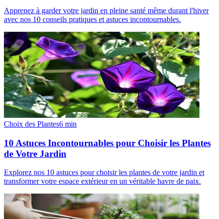
Apprenez à garder votre jardin en pleine santé même durant l'hiver
avec nos 10 conseils pratiques et astuces incontournables.
Choix des Plantes
6
min
10 Astuces Incontournables pour Choisir les Plantes
de Votre Jardin
Explorez nos 10 astuces pour choisir les plantes de votre jardin et
transformer votre espace extérieur en un véritable havre de paix.