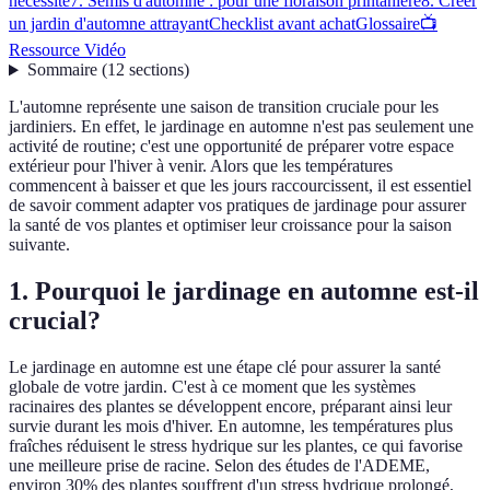
nécessité
7. Semis d'automne : pour une floraison printanière
8. Créer
un jardin d'automne attrayant
Checklist avant achat
Glossaire
📺
Ressource Vidéo
Sommaire
(
12
sections
)
L'automne représente une saison de transition cruciale pour les
jardiniers. En effet, le jardinage en automne n'est pas seulement une
activité de routine; c'est une opportunité de préparer votre espace
extérieur pour l'hiver à venir. Alors que les températures
commencent à baisser et que les jours raccourcissent, il est essentiel
de savoir comment adapter vos pratiques de jardinage pour assurer
la santé de vos plantes et optimiser leur croissance pour la saison
suivante.
1. Pourquoi le jardinage en automne est-il
crucial?
Le jardinage en automne est une étape clé pour assurer la santé
globale de votre jardin. C'est à ce moment que les systèmes
racinaires des plantes se développent encore, préparant ainsi leur
survie durant les mois d'hiver. En automne, les températures plus
fraîches réduisent le stress hydrique sur les plantes, ce qui favorise
une meilleure prise de racine. Selon des études de l'ADEME,
environ 30% des plantes souffrent d'un stress hydrique prolongé,