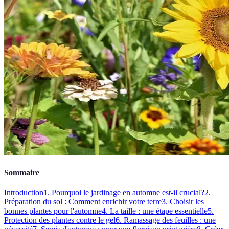
Sommaire
Introduction
1. Pourquoi le jardinage en automne est-il crucial?
2.
Préparation du sol : Comment enrichir votre terre
3. Choisir les
bonnes plantes pour l'automne
4. La taille : une étape essentielle
5.
Protection des plantes contre le gel
6. Ramassage des feuilles : une