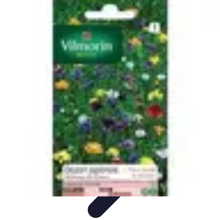
Conseils Jardinage
Entretien et Aménagement
Entretien des Plantes
Santé du
jardin
Entretien du Jardin
Conseils Pratiques
Conseils Jardinage