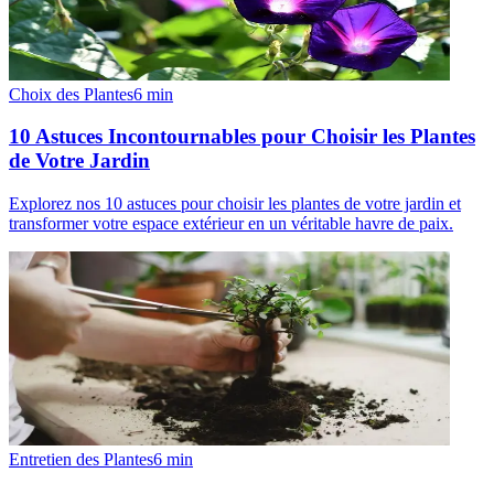
Choix des Plantes
6
min
10 Astuces Incontournables pour Choisir les Plantes
de Votre Jardin
Explorez nos 10 astuces pour choisir les plantes de votre jardin et
transformer votre espace extérieur en un véritable havre de paix.
Entretien des Plantes
6
min