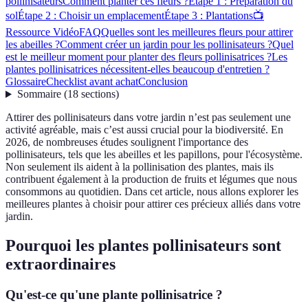
pollinisateurs
Comment planter ces fleurs ?
Étape 1 : Préparation du
sol
Étape 2 : Choisir un emplacement
Étape 3 : Plantations
📺
Ressource Vidéo
FAQ
Quelles sont les meilleures fleurs pour attirer
les abeilles ?
Comment créer un jardin pour les pollinisateurs ?
Quel
est le meilleur moment pour planter des fleurs pollinisatrices ?
Les
plantes pollinisatrices nécessitent-elles beaucoup d'entretien ?
Glossaire
Checklist avant achat
Conclusion
Sommaire
(
18
sections
)
Attirer des pollinisateurs dans votre jardin n’est pas seulement une
activité agréable, mais c’est aussi crucial pour la biodiversité. En
2026, de nombreuses études soulignent l'importance des
pollinisateurs, tels que les abeilles et les papillons, pour l'écosystème.
Non seulement ils aident à la pollinisation des plantes, mais ils
contribuent également à la production de fruits et légumes que nous
consommons au quotidien. Dans cet article, nous allons explorer les
meilleures plantes à choisir pour attirer ces précieux alliés dans votre
jardin.
Pourquoi les plantes pollinisateurs sont
extraordinaires
Qu'est-ce qu'une plante pollinisatrice ?