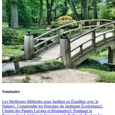
Sommaire
Les Meilleures Méthodes pour Jardiner en Équilibre avec la
Nature
1. Comprendre les Principes du Jardinage Écologique
2.
Choisir des Plantes Locales et Résistantes
3. Pratiquer la