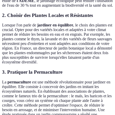
étude de
l'ADEME
, le jardinage écologique peut réduire l'utilisation
de l'eau de 30 % tout en augmentant la biodiversité et la santé du sol.
2. Choisir des Plantes Locales et Résistantes
Lorsque l'on parle de
jardiner en équilibre
, le choix des plantes est
crucial. Opter pour des variétés locales et adaptées à votre climat
permet de réduire les besoins en eau et en engrais. Par exemple, les
plantes comme le thym, la lavande et des variétés de fleurs sauvages
nécessitent peu d'entretien et sont adaptées aux conditions de votre
région. En France, un directeur de jardin botanique local a démontré
que les plantes endommagées par les sécheresses étaient deux fois
plus susceptibles de survivre lorsqu'elles faisaient partie d'un
écosystème diversifié.
3. Pratiquer la Permaculture
La
permaculture
est une méthode révolutionnaire pour jardiner en
équilibre. Elle consiste à concevoir des jardins en imitant les
écosystèmes naturels. En établissant des associations de plantes,
comme le fameux trio de la permaculture : le maïs, les haricots et les
courges, vous créez un système où chaque plante aide l'autre à
croître. Cette méthode permet d'optimiser l'espace, de réduire le
besoin en arrosage, et de minimiser l'intervention humaine. Une
étude pratiquée dans un jardin communautaire a révélé une