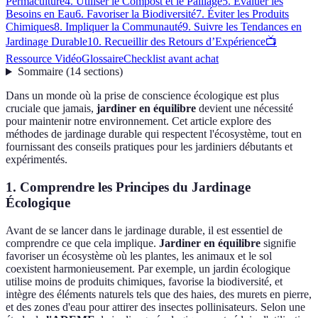
Permaculture
4. Utiliser le Compost et le Paillage
5. Évaluer les
Besoins en Eau
6. Favoriser la Biodiversité
7. Éviter les Produits
Chimiques
8. Impliquer la Communauté
9. Suivre les Tendances en
Jardinage Durable
10. Recueillir des Retours d’Expérience
📺
Ressource Vidéo
Glossaire
Checklist avant achat
Sommaire
(
14
sections
)
Dans un monde où la prise de conscience écologique est plus
cruciale que jamais,
jardiner en équilibre
devient une nécessité
pour maintenir notre environnement. Cet article explore des
méthodes de jardinage durable qui respectent l'écosystème, tout en
fournissant des conseils pratiques pour les jardiniers débutants et
expérimentés.
1. Comprendre les Principes du Jardinage
Écologique
Avant de se lancer dans le jardinage durable, il est essentiel de
comprendre ce que cela implique.
Jardiner en équilibre
signifie
favoriser un écosystème où les plantes, les animaux et le sol
coexistent harmonieusement. Par exemple, un jardin écologique
utilise moins de produits chimiques, favorise la biodiversité, et
intègre des éléments naturels tels que des haies, des murets en pierre,
et des zones d'eau pour attirer des insectes pollinisateurs. Selon une