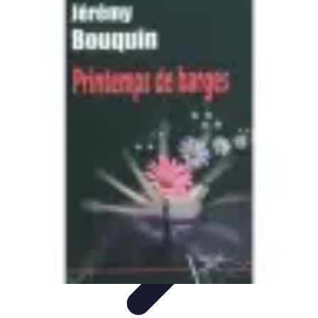
Conseils Jardinage
Entretien et Aménagement
Entretien des Plantes
Santé du
jardin
Entretien du Jardin
Conseils Pratiques
Conseils Jardinage