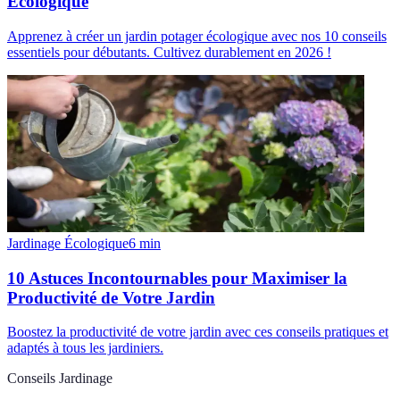
Écologique
Apprenez à créer un jardin potager écologique avec nos 10 conseils
essentiels pour débutants. Cultivez durablement en 2026 !
Jardinage Écologique
6
min
10 Astuces Incontournables pour Maximiser la
Productivité de Votre Jardin
Boostez la productivité de votre jardin avec ces conseils pratiques et
adaptés à tous les jardiniers.
Conseils Jardinage