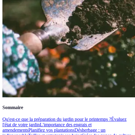
Sommaire
Qu'est-ce que la préparation du jardin pour le printemps ?
Évaluez
l'état de votre jardin
L'importance des engrais et
amendements
Planifiez vos plantations
Désherbage : un