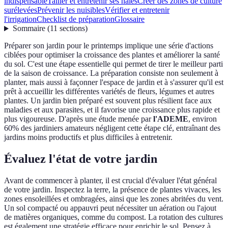
indispensable
Tailler et entretenir ses haies
Créer des zones de culture
surélevées
Prévenir les nuisibles
Vérifier et entretenir
l'irrigation
Checklist de préparation
Glossaire
Sommaire
(
11
sections
)
Préparer son jardin pour le printemps implique une série d'actions
ciblées pour optimiser la croissance des plantes et améliorer la santé
du sol. C'est une étape essentielle qui permet de tirer le meilleur parti
de la saison de croissance. La préparation consiste non seulement à
planter, mais aussi à façonner l'espace de jardin et à s'assurer qu'il est
prêt à accueillir les différentes variétés de fleurs, légumes et autres
plantes. Un jardin bien préparé est souvent plus résilient face aux
maladies et aux parasites, et il favorise une croissance plus rapide et
plus vigoureuse. D'après une étude menée par
l'ADEME
, environ
60% des jardiniers amateurs négligent cette étape clé, entraînant des
jardins moins productifs et plus difficiles à entretenir.
Évaluez l'état de votre jardin
Avant de commencer à planter, il est crucial d'évaluer l'état général
de votre jardin. Inspectez la terre, la présence de plantes vivaces, les
zones ensoleillées et ombragées, ainsi que les zones abritées du vent.
Un sol compacté ou appauvri peut nécessiter un aération ou l'ajout
de matières organiques, comme du compost. La rotation des cultures
est également une stratégie efficace pour enrichir le sol. Pensez à