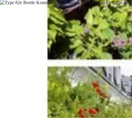
Conseils Jardinage
Entretien et Aménagement
Entretien des Plantes
Santé du jardin
Entreti
Conseils Jardinage