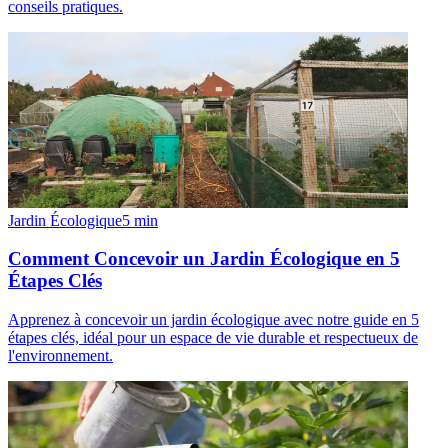
conseils pratiques.
Jardin Écologique
5
min
Comment Concevoir un Jardin Écologique en 5
Étapes Clés
Apprenez à concevoir un jardin écologique avec notre guide en 5
étapes clés, idéal pour un espace de vie durable et respectueux de
l'environnement.