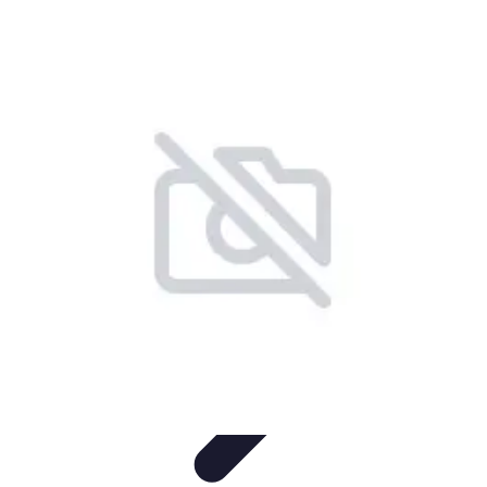
Conseils Jardinage
Entretien et Aménagement
Entretien des Plantes
Santé du
jardin
Entretien du Jardin
Conseils Pratiques
Conseils Jardinage