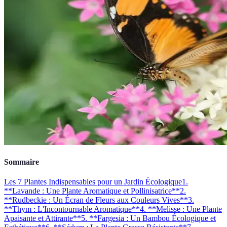
Sommaire
Les 7 Plantes Indispensables pour un Jardin Écologique
1.
**Lavande : Une Plante Aromatique et Pollinisatrice**
2.
**Rudbeckie : Un Écran de Fleurs aux Couleurs Vives**
3.
**Thym : L'Incontournable Aromatique**
4. **Melisse : Une Plante
Apaisante et Attirante**
5. **Fargesia : Un Bambou Écologique et