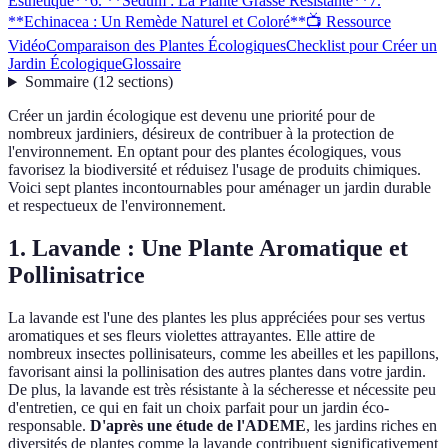
Esthétique**
6. **Sédum : La Plante Grasse Résistante**
7.
**Echinacea : Un Remède Naturel et Coloré**
📺 Ressource
Vidéo
Comparaison des Plantes Écologiques
Checklist pour Créer un
Jardin Écologique
Glossaire
Sommaire
(
12
sections
)
Créer un jardin écologique est devenu une priorité pour de
nombreux jardiniers, désireux de contribuer à la protection de
l'environnement. En optant pour des plantes écologiques, vous
favorisez la biodiversité et réduisez l'usage de produits chimiques.
Voici sept plantes incontournables pour aménager un jardin durable
et respectueux de l'environnement.
1.
Lavande : Une Plante Aromatique et
Pollinisatrice
La lavande est l'une des plantes les plus appréciées pour ses vertus
aromatiques et ses fleurs violettes attrayantes. Elle attire de
nombreux insectes pollinisateurs, comme les abeilles et les papillons,
favorisant ainsi la pollinisation des autres plantes dans votre jardin.
De plus, la lavande est très résistante à la sécheresse et nécessite peu
d'entretien, ce qui en fait un choix parfait pour un jardin éco-
responsable.
D'après une étude de l'ADEME
, les jardins riches en
diversités de plantes comme la lavande contribuent significativement