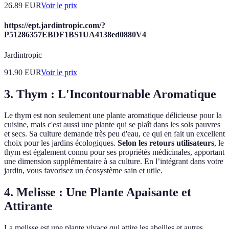
26.89
EUR
Voir le prix
https://ept.jardintropic.com/?
P51286357EBDF1BS1UA4138ed0880V4
Jardintropic
91.90
EUR
Voir le prix
3.
Thym : L'Incontournable Aromatique
Le thym est non seulement une plante aromatique délicieuse pour la
cuisine, mais c'est aussi une plante qui se plaît dans les sols pauvres
et secs. Sa culture demande très peu d'eau, ce qui en fait un excellent
choix pour les jardins écologiques.
Selon les retours utilisateurs
, le
thym est également connu pour ses propriétés médicinales, apportant
une dimension supplémentaire à sa culture. En l’intégrant dans votre
jardin, vous favorisez un écosystème sain et utile.
4.
Melisse : Une Plante Apaisante et
Attirante
La melisse est une plante vivace qui attire les abeilles et autres