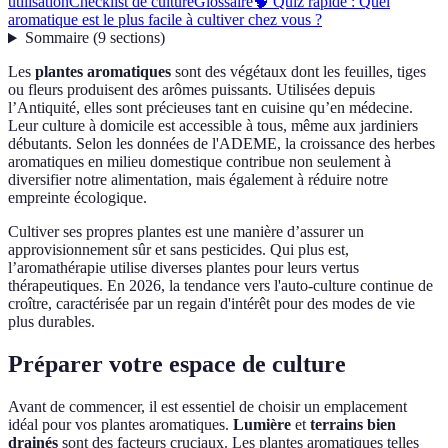
utilisation
Checklist de culture
Glossaire
🧠 Quiz rapide : Quel
aromatique est le plus facile à cultiver chez vous ?
Sommaire
(
9
sections
)
Les
plantes aromatiques
sont des végétaux dont les feuilles, tiges
ou fleurs produisent des arômes puissants. Utilisées depuis
l’Antiquité, elles sont précieuses tant en cuisine qu’en médecine.
Leur culture à domicile est accessible à tous, même aux jardiniers
débutants. Selon les données de l'ADEME, la croissance des herbes
aromatiques en milieu domestique contribue non seulement à
diversifier notre alimentation, mais également à réduire notre
empreinte écologique.
Cultiver ses propres plantes est une manière d’assurer un
approvisionnement sûr et sans pesticides. Qui plus est,
l’aromathérapie utilise diverses plantes pour leurs vertus
thérapeutiques. En 2026, la tendance vers l'auto-culture continue de
croître, caractérisée par un regain d'intérêt pour des modes de vie
plus durables.
Préparer votre espace de culture
Avant de commencer, il est essentiel de choisir un emplacement
idéal pour vos plantes aromatiques.
Lumière
et
terrains bien
drainés
sont des facteurs cruciaux. Les plantes aromatiques telles