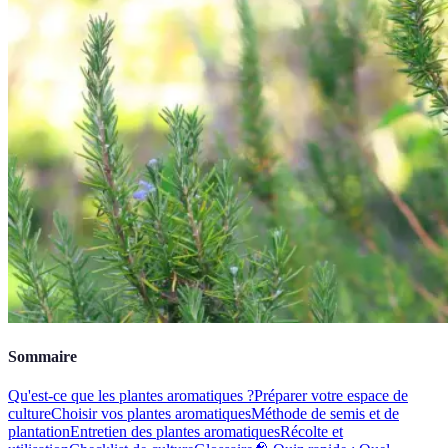
Sommaire
Qu'est-ce que les plantes aromatiques ?
Préparer votre espace de
culture
Choisir vos plantes aromatiques
Méthode de semis et de
plantation
Entretien des plantes aromatiques
Récolte et