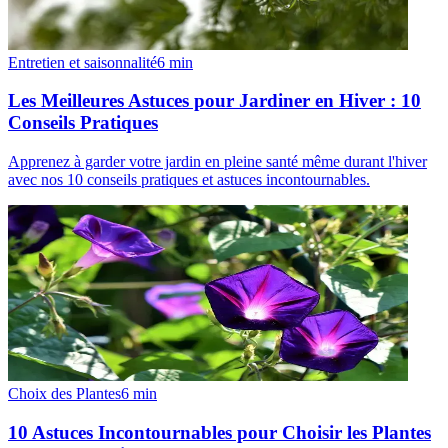
Entretien et saisonnalité
6
min
Les Meilleures Astuces pour Jardiner en Hiver : 10
Conseils Pratiques
Apprenez à garder votre jardin en pleine santé même durant l'hiver
avec nos 10 conseils pratiques et astuces incontournables.
Choix des Plantes
6
min
10 Astuces Incontournables pour Choisir les Plantes