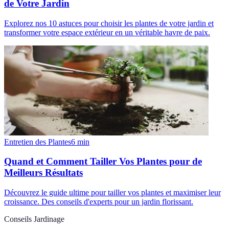
de Votre Jardin
Explorez nos 10 astuces pour choisir les plantes de votre jardin et
transformer votre espace extérieur en un véritable havre de paix.
Entretien des Plantes
6
min
Quand et Comment Tailler Vos Plantes pour de
Meilleurs Résultats
Découvrez le guide ultime pour tailler vos plantes et maximiser leur
croissance. Des conseils d'experts pour un jardin florissant.
Conseils Jardinage