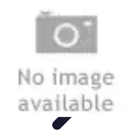
Conseils Jardinage
Entretien et Aménagement
Entretien des Plantes
Santé du
jardin
Entretien du Jardin
Conseils Pratiques
Conseils Jardinage