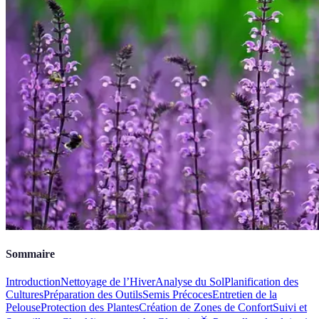
Sommaire
Introduction
Nettoyage de l’Hiver
Analyse du Sol
Planification des
Cultures
Préparation des Outils
Semis Précoces
Entretien de la
Pelouse
Protection des Plantes
Création de Zones de Confort
Suivi et