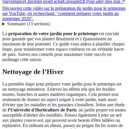
Surveillance
Checklist avant achat
Glossaire
📺 Pour aller plus loin :*
Découvrez cette vidéo sur la préparation du jardin pour le printemps
sur YouTube, en recherchant: "comment préparer votre jardin au
printemps 2026".
Sommaire
(
13
sections
)
La
préparation de votre jardin pour le printemps
est cruciale
pour garantir que vos plantes fleurissent et s’épanouissent au
maximum de leur potentiel. Ce guide vous aidera à planifier chaque
étape, pour transformer votre espace extérieur en un véritable havre
de paix. Suivez nos conseils pour maximiser votre succès en
jardinage cette saison.
Nettoyage de l’Hiver
La première étape pour préparer votre jardin pour le printemps est
un nettoyage minutieux. Enlevez les débris tels que les feuilles
mortes, branches et autres matières organiques. Cela permet non
seulement de donner un aspect soigné à votre jardin, mais aussi
d'éviter que les maladies et les parasites s'installent. Selon une étude
de
l’Université d'Horticulture de Paris
, un jardin propre est moins
susceptible d'abriter des nuisibles. Pensez également à jeter un œil
aux plantes couvre-sol, qui peuvent avoir besoin d'être taillées ou
replantées. En utilisant un râteau, passez au peigne fin les zones de