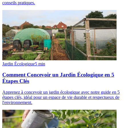
conseils pratiques.
Jardin Écologique
5
min
Comment Concevoir un Jardin Écologique en 5
Étapes Clés
Apprenez à concevoir un jardin écologique avec notre guide en 5
étapes clés, idéal pour un espace de vie durable et respectueux de
l'environnement.