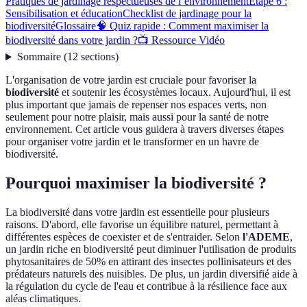
Pratiques de jardinage respectueuses de l’environnement
Étape 6 :
Sensibilisation et éducation
Checklist de jardinage pour la
biodiversité
Glossaire
🧠 Quiz rapide : Comment maximiser la
biodiversité dans votre jardin ?
📺 Ressource Vidéo
Sommaire
(
12
sections
)
L'organisation de votre jardin est cruciale pour favoriser la
biodiversité
et soutenir les écosystèmes locaux. Aujourd'hui, il est
plus important que jamais de repenser nos espaces verts, non
seulement pour notre plaisir, mais aussi pour la santé de notre
environnement. Cet article vous guidera à travers diverses étapes
pour organiser votre jardin et le transformer en un havre de
biodiversité.
Pourquoi maximiser la biodiversité ?
La biodiversité dans votre jardin est essentielle pour plusieurs
raisons. D'abord, elle favorise un équilibre naturel, permettant à
différentes espèces de coexister et de s'entraider. Selon
l'ADEME
,
un jardin riche en biodiversité peut diminuer l'utilisation de produits
phytosanitaires de 50% en attirant des insectes pollinisateurs et des
prédateurs naturels des nuisibles. De plus, un jardin diversifié aide à
la régulation du cycle de l'eau et contribue à la résilience face aux
aléas climatiques.