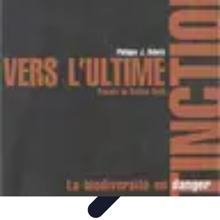
Conseils Jardinage
Entretien et Aménagement
Entretien des Plantes
Santé du
jardin
Entretien du Jardin
Conseils Pratiques
Conseils Jardinage