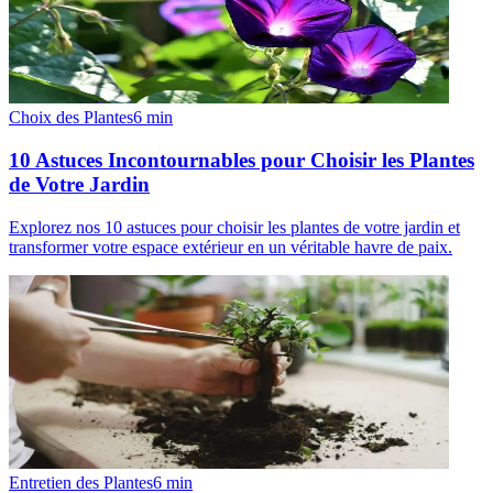
Choix des Plantes
6
min
10 Astuces Incontournables pour Choisir les Plantes
de Votre Jardin
Explorez nos 10 astuces pour choisir les plantes de votre jardin et
transformer votre espace extérieur en un véritable havre de paix.
Entretien des Plantes
6
min