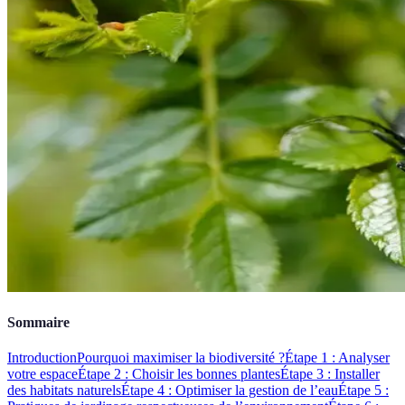
Sommaire
Introduction
Pourquoi maximiser la biodiversité ?
Étape 1 : Analyser
votre espace
Étape 2 : Choisir les bonnes plantes
Étape 3 : Installer
des habitats naturels
Étape 4 : Optimiser la gestion de l’eau
Étape 5 :