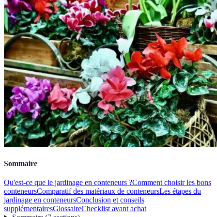
Sommaire
Qu'est-ce que le jardinage en conteneurs ?
Comment choisir les bons
conteneurs
Comparatif des matériaux de conteneurs
Les étapes du
jardinage en conteneurs
Conclusion et conseils
supplémentaires
Glossaire
Checklist avant achat