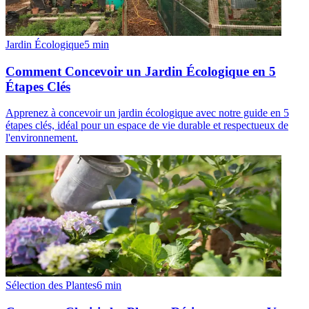
Jardin Écologique
5
min
Comment Concevoir un Jardin Écologique en 5
Étapes Clés
Apprenez à concevoir un jardin écologique avec notre guide en 5
étapes clés, idéal pour un espace de vie durable et respectueux de
l'environnement.
Sélection des Plantes
6
min