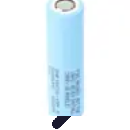
Conseils Jardinage
Entretien et Aménagement
Entretien des Plantes
Santé du
jardin
Entretien du Jardin
Conseils Pratiques
Conseils Jardinage