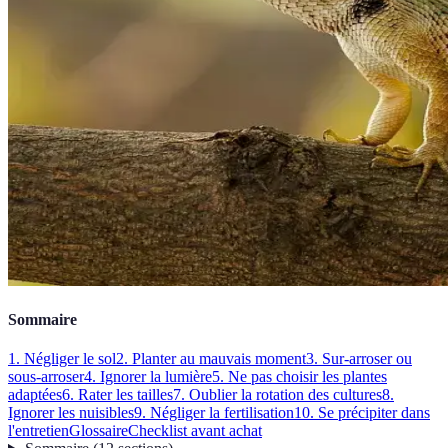
Sommaire
1. Négliger le sol
2. Planter au mauvais moment
3. Sur-arroser ou
sous-arroser
4. Ignorer la lumière
5. Ne pas choisir les plantes
adaptées
6. Rater les tailles
7. Oublier la rotation des cultures
8.
Ignorer les nuisibles
9. Négliger la fertilisation
10. Se précipiter dans
l'entretien
Glossaire
Checklist avant achat