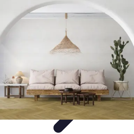
Conseils Jardinage
Entretien et Aménagement
Entretien des Plantes
Santé du
jardin
Entretien du Jardin
Conseils Pratiques
Conseils Jardinage