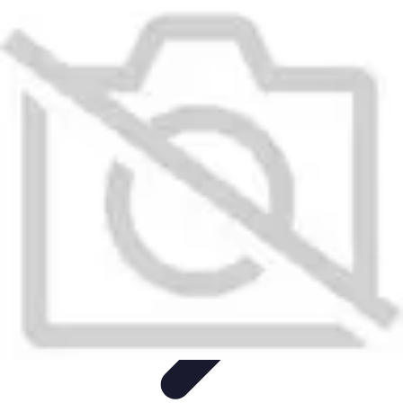
Conseils Jardinage
Entretien et Aménagement
Entretien des Plantes
Santé du
jardin
Entretien du Jardin
Conseils Pratiques
Conseils Jardinage