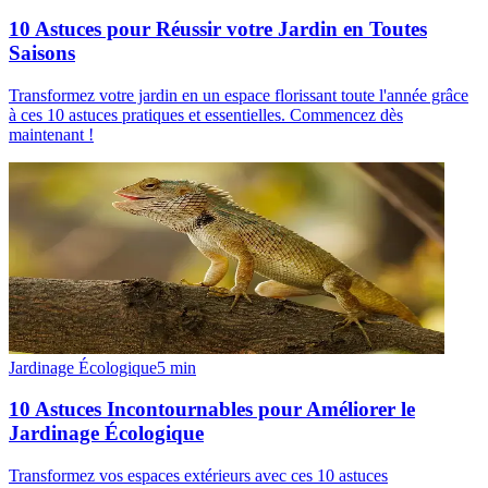
10 Astuces pour Réussir votre Jardin en Toutes
Saisons
Transformez votre jardin en un espace florissant toute l'année grâce
à ces 10 astuces pratiques et essentielles. Commencez dès
maintenant !
Jardinage Écologique
5
min
10 Astuces Incontournables pour Améliorer le
Jardinage Écologique
Transformez vos espaces extérieurs avec ces 10 astuces