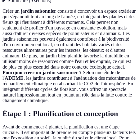
Sommaire
(
9
sections
)
Créer un
jardin saisonnier
consiste à concevoir un espace extérieur
qui s'épanouit tout au long de l'année, en intégrant des plantes et des
fleurs qui fleurissent à différents moments. Cela permet non
seulement de profiter d'un paysage en constante évolution, mais
aussi d'attirer diverses espèces de pollinisateurs et d'animaux. Les
jardins saisonniers peuvent également contribuer à la biodiversité
d'un environnement local, en offrant des habitats variés et des
ressources alimentaires pour les insectes, les oiseaux et d'autres
animaux. De plus, un jardin bien planifié favorise la durabilité en
utilisant moins de ressources comme l'eau et les engrais, ce qui est
de plus en plus essentiel dans notre contexte écologique actuel.
Pourquoi créer un jardin saisonnier ?
Selon une étude de
l'
ADEME
, les jardins contribuent à l'atténuation des mécanismes de
réchauffement climatique en absorbant le CO2 de l'atmosphère. En
intégrant différents cycles de floraison, vous offrez un spectacle
naturel impressionnant tout en jouant un rôle dans la lutte contre le
changement climatique.
Étape 1 : Planification et conception
Avant de commencer à planter, la planification est une étape
cruciale. Il est important de prendre en compte plusieurs facteurs tels
que l'exposition au soleil, la qualité du sol et le climat local. Pour