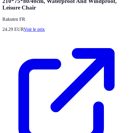
210*75*80/40cm, Waterproof And Windproof,
Leisure Chair
Rakuten FR
24.29
EUR
Voir le prix