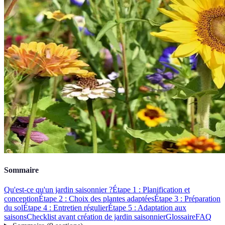
Sommaire
Qu'est-ce qu'un jardin saisonnier ?
Étape 1 : Planification et
conception
Étape 2 : Choix des plantes adaptées
Étape 3 : Préparation
du sol
Étape 4 : Entretien régulier
Étape 5 : Adaptation aux
saisons
Checklist avant création de jardin saisonnier
Glossaire
FAQ