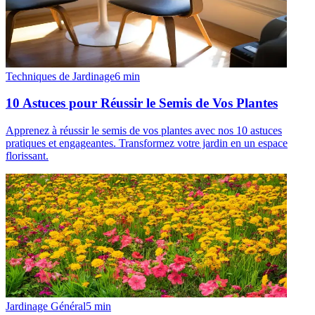
Techniques de Jardinage
6
min
10 Astuces pour Réussir le Semis de Vos Plantes
Apprenez à réussir le semis de vos plantes avec nos 10 astuces
pratiques et engageantes. Transformez votre jardin en un espace
florissant.
Jardinage Général
5
min