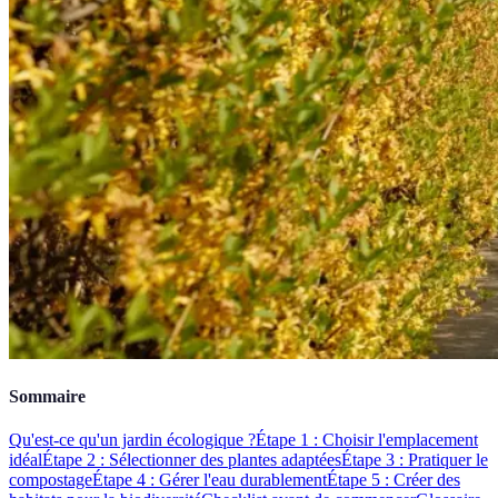
Sommaire
Qu'est-ce qu'un jardin écologique ?
Étape 1 : Choisir l'emplacement
idéal
Étape 2 : Sélectionner des plantes adaptées
Étape 3 : Pratiquer le
compostage
Étape 4 : Gérer l'eau durablement
Étape 5 : Créer des