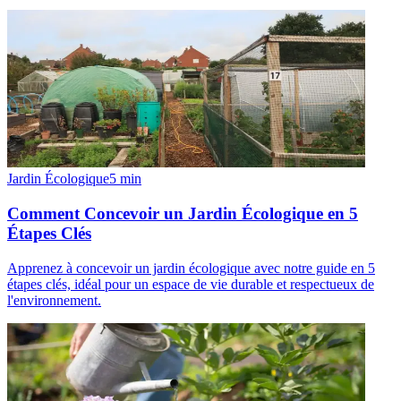
Jardin Écologique
5
min
Comment Concevoir un Jardin Écologique en 5
Étapes Clés
Apprenez à concevoir un jardin écologique avec notre guide en 5
étapes clés, idéal pour un espace de vie durable et respectueux de
l'environnement.