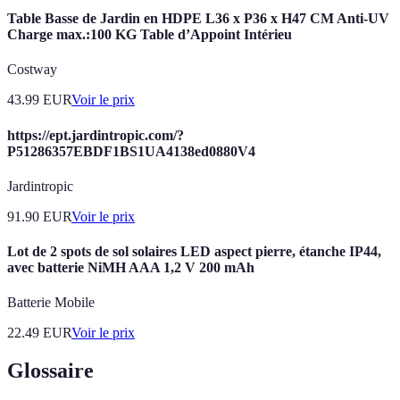
Table Basse de Jardin en HDPE L36 x P36 x H47 CM Anti-UV
Charge max.:100 KG Table d’Appoint Intérieu
Costway
43.99
EUR
Voir le prix
https://ept.jardintropic.com/?
P51286357EBDF1BS1UA4138ed0880V4
Jardintropic
91.90
EUR
Voir le prix
Lot de 2 spots de sol solaires LED aspect pierre, étanche IP44,
avec batterie NiMH AAA 1,2 V 200 mAh
Batterie Mobile
22.49
EUR
Voir le prix
Glossaire