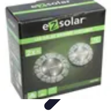
Conseils Jardinage
Entretien et Aménagement
Entretien des Plantes
Santé du
jardin
Entretien du Jardin
Conseils Pratiques
Conseils Jardinage