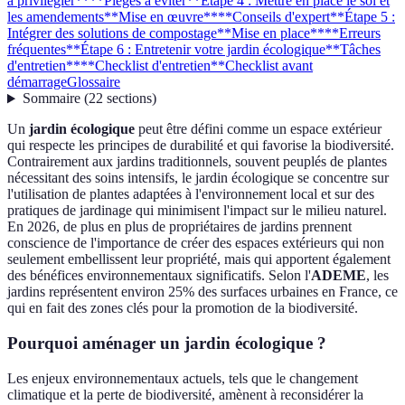
à privilégier**
**Pièges à éviter**
Étape 4 : Mettre en place le sol et
les amendements
**Mise en œuvre**
**Conseils d'expert**
Étape 5 :
Intégrer des solutions de compostage
**Mise en place**
**Erreurs
fréquentes**
Étape 6 : Entretenir votre jardin écologique
**Tâches
d'entretien**
**Checklist d'entretien**
Checklist avant
démarrage
Glossaire
Sommaire
(
22
sections
)
Un
jardin écologique
peut être défini comme un espace extérieur
qui respecte les principes de durabilité et qui favorise la biodiversité.
Contrairement aux jardins traditionnels, souvent peuplés de plantes
nécessitant des soins intensifs, le jardin écologique se concentre sur
l'utilisation de plantes adaptées à l'environnement local et sur des
pratiques de jardinage qui minimisent l'impact sur le milieu naturel.
En 2026, de plus en plus de propriétaires de jardins prennent
conscience de l'importance de créer des espaces extérieurs qui non
seulement embellissent leur propriété, mais qui apportent également
des bénéfices environnementaux significatifs. Selon l'
ADEME
, les
jardins représentent environ 25% des surfaces urbaines en France, ce
qui en fait des zones clés pour la promotion de la biodiversité.
Pourquoi aménager un jardin écologique ?
Les enjeux environnementaux actuels, tels que le changement
climatique et la perte de biodiversité, amènent à reconsidérer la