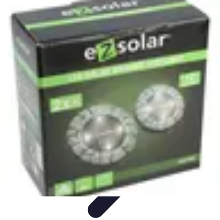
Conseils Jardinage
Entretien et Aménagement
Entretien des Plantes
Santé du
jardin
Entretien du Jardin
Conseils Pratiques
Conseils Jardinage