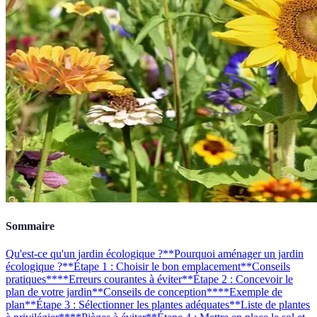
Sommaire
Qu'est-ce qu'un jardin écologique ?
**Pourquoi aménager un jardin
écologique ?**
Étape 1 : Choisir le bon emplacement
**Conseils
pratiques**
**Erreurs courantes à éviter**
Étape 2 : Concevoir le
plan de votre jardin
**Conseils de conception**
**Exemple de
plan**
Étape 3 : Sélectionner les plantes adéquates
**Liste de plantes