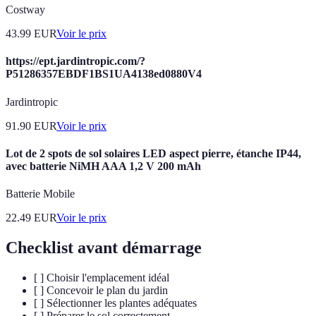
Costway
43.99
EUR
Voir le prix
https://ept.jardintropic.com/?
P51286357EBDF1BS1UA4138ed0880V4
Jardintropic
91.90
EUR
Voir le prix
Lot de 2 spots de sol solaires LED aspect pierre, étanche IP44,
avec batterie NiMH AAA 1,2 V 200 mAh
Batterie Mobile
22.49
EUR
Voir le prix
Checklist avant démarrage
[ ] Choisir l'emplacement idéal
[ ] Concevoir le plan du jardin
[ ] Sélectionner les plantes adéquates
[ ] Préparer le sol correctement