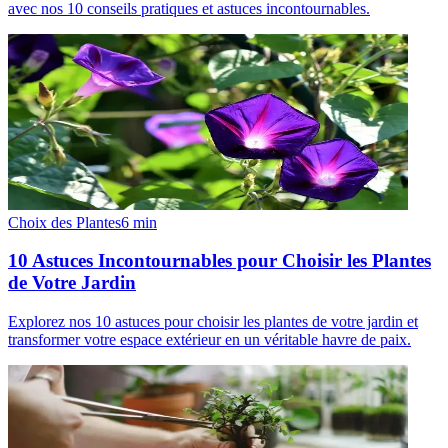
avec nos 10 conseils pratiques et astuces incontournables.
Choix des Plantes
6
min
10 Astuces Incontournables pour Choisir les Plantes
de Votre Jardin
Explorez nos 10 astuces pour choisir les plantes de votre jardin et
transformer votre espace extérieur en un véritable havre de paix.