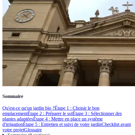
Sommaire
Qu'est-ce qu'un jardin bio ?
Étape 1 : Choisir le bon
emplacement
Étape 2 : Préparer le sol
Étape 3 : Sélectionner des
plantes adaptées
Étape 4 : Mettre en place un système
d'irrigation
Étape 5 : Entretien et suivi de votre jardin
Checklist avant
votre projet
Glossaire