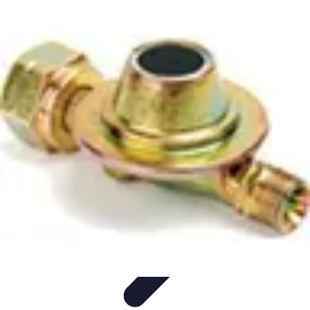
Conseils Jardinage
Entretien et Aménagement
Entretien des Plantes
Santé du
jardin
Entretien du Jardin
Conseils Pratiques
Conseils Jardinage