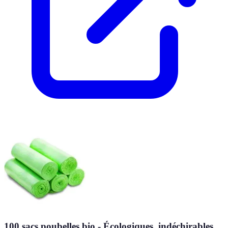
100 sacs poubelles bio - Écologiques, indéchirables,