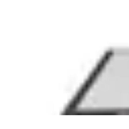
Conseils Jardinage
Entretien et Aménagement
Entretien des Plantes
Santé du jardin
Entreti
Conseils Jardinage