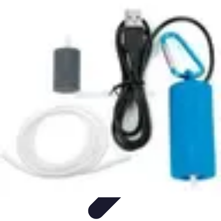
Conseils Jardinage
Entretien et Aménagement
Entretien des Plantes
Santé du
jardin
Entretien du Jardin
Conseils Pratiques
Conseils Jardinage