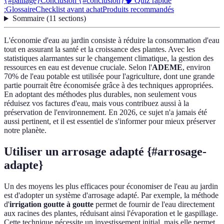
{#paillage}
Conclusion {#conclusion}
🧠 Quiz rapide
:
Glossaire
Checklist avant achat
Produits recommandés
Sommaire
(
11
sections
)
L'économie d'eau au jardin consiste à réduire la consommation d'eau
tout en assurant la santé et la croissance des plantes. Avec les
statistiques alarmantes sur le changement climatique, la gestion des
ressources en eau est devenue cruciale. Selon l'
ADEME
, environ
70% de l'eau potable est utilisée pour l'agriculture, dont une grande
partie pourrait être économisée grâce à des techniques appropriées.
En adoptant des méthodes plus durables, non seulement vous
réduisez vos factures d'eau, mais vous contribuez aussi à la
préservation de l'environnement. En 2026, ce sujet n'a jamais été
aussi pertinent, et il est essentiel de s'informer pour mieux préserver
notre planète.
Utiliser un arrosage adapté {#arrosage-
adapte}
Un des moyens les plus efficaces pour économiser de l'eau au jardin
est d'adopter un système d'arrosage adapté. Par exemple, la méthode
d'
irrigation goutte à goutte
permet de fournir de l'eau directement
aux racines des plantes, réduisant ainsi l'évaporation et le gaspillage.
Cette technique nécessite un investissement initial, mais elle permet