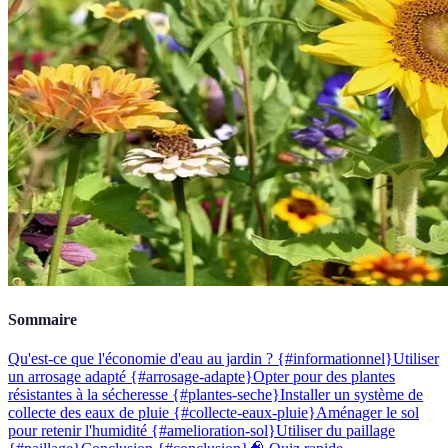
Sommaire
Qu'est-ce que l'économie d'eau au jardin ? {#informationnel}
Utiliser
un arrosage adapté {#arrosage-adapte}
Opter pour des plantes
résistantes à la sécheresse {#plantes-seche}
Installer un système de
collecte des eaux de pluie {#collecte-eaux-pluie}
Aménager le sol
pour retenir l'humidité {#amelioration-sol}
Utiliser du paillage