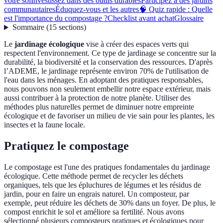
votre sol
Investissez dans des outils durables
Participez à des jardins
communautaires
Éduquez-vous et les autres
🧠 Quiz rapide : Quelle
est l'importance du compostage ?
Checklist avant achat
Glossaire
Sommaire
(
15
sections
)
Le
jardinage écologique
vise à créer des espaces verts qui
respectent l'environnement. Ce type de jardinage se concentre sur la
durabilité, la biodiversité et la conservation des ressources. D'après
l’ADEME, le jardinage représente environ 70% de l'utilisation de
l'eau dans les ménages. En adoptant des pratiques responsables,
nous pouvons non seulement embellir notre espace extérieur, mais
aussi contribuer à la protection de notre planète. Utiliser des
méthodes plus naturelles permet de diminuer notre empreinte
écologique et de favoriser un milieu de vie sain pour les plantes, les
insectes et la faune locale.
Pratiquez le compostage
Le compostage est l'une des pratiques fondamentales du jardinage
écologique. Cette méthode permet de recycler les déchets
organiques, tels que les épluchures de légumes et les résidus de
jardin, pour en faire un engrais naturel. Un composteur, par
exemple, peut réduire les déchets de 30% dans un foyer. De plus, le
compost enrichit le sol et améliore sa fertilité. Nous avons
sélectionné plusieurs composteurs pratiques et écologiques pour