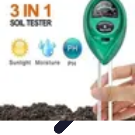
Conseils Jardinage
Entretien et Aménagement
Entretien des Plantes
Santé du
jardin
Entretien du Jardin
Conseils Pratiques
Conseils Jardinage