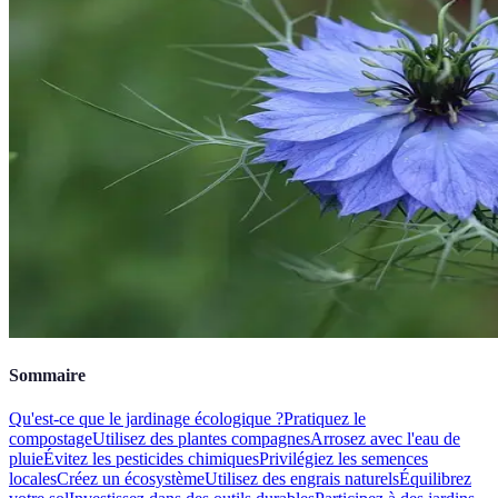
Sommaire
Qu'est-ce que le jardinage écologique ?
Pratiquez le
compostage
Utilisez des plantes compagnes
Arrosez avec l'eau de
pluie
Évitez les pesticides chimiques
Privilégiez les semences
locales
Créez un écosystème
Utilisez des engrais naturels
Équilibrez