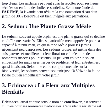
trop d'eau. Les jardiniers peuvent aussi la récolter pour ses fleurs
séchées ou en faire des huiles essentielles. Selon une étude de
l'ADEME
, la lavande peut réduire la consommation d'eau d'un
jardin de 30% lorsqu'elle est bien intégrée aux plantations.
2. Sedum : Une Plante Grasse Idéale
Le
sedum
, souvent appelé orpin, est une plante grasse qui se décline
en différentes variétés. Elle est particulièrement appréciée pour sa
capacité à retenir l'eau, ce qui la rend idéale pour les jardins
nécessitant peu d'arrosage. Les sedums prospèrent même dans des
sols pauvres et rocailleux, et leur floraison colorée attire de
nombreux insectes pollinisateurs. Ils peuvent couvrir le sol en
empêchant les mauvaises herbes de proliférer, et leur entretien est
quasi inexistant. Selon une étude comportementale sur la
biodiversité, les sedums peuvent soutenir jusqu'à 50% de la faune
locale tout en embellissant votre jardin.
3. Echinacea : La Fleur aux Multiples
Bienfaits
Echinacea
, aussi connue sous le nom de
coneflower
, est souvent
cultivée pour ses propriétés médicinales. Cette plante résistante est