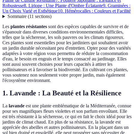
Plante de Cuisine Résistante
7. Fougère Japonaise : Élégance et
Robustesse
8. Liriope : Une Plante d'Ombre Éclatante
9. Graminées :
Un Choix Varié et Esthétique
10. Hémérocalles : Couleurs et Facilité
Sommaire
(
11
sections
)
Les
plantes résistantes
sont des espèces capables de survivre et de
s'épanouir dans diverses conditions environnementales difficiles,
telles que la sécheresse, les sols pauvres ou les climats rigoureux.
Ces plantes sont essentielles pour les jardiniers qui souhaitent avoir
un jardin durable nécessitant peu d'entretien. Opter pour des variétés
adaptées à votre région vous permettra de réduire la consommation
d'eau, le besoin en engrais et le temps consacré au jardinage. Elles
sont aussi souvent choisies pour leurs capacités à attirer les
pollinisateurs et à favoriser la biodiversité. En cultivant ces plantes,
vous soutenez non seulement votre propre jardin, mais également
l'écosystème environnant.
1. Lavande : La Beauté et la Résilience
La
lavande
est une plante emblématique de la Méditerranée, connue
pour ses magnifiques fleurs violettes et son parfum envoûtant. Elle
est très résistante à la sécheresse, ce qui en fait le choix idéal pour les
jardins de climat chaud. En plus de sa résistance, la lavande est
appréciée des abeilles et autres pollinisateurs. En la plaçant dans un
sol bien drainé et ensoleillé, elle peut prospérer sans nécessiter de