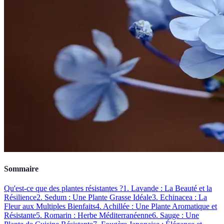
Sommaire
Qu'est-ce que des plantes résistantes ?
1. Lavande : La Beauté et la
Résilience
2. Sedum : Une Plante Grasse Idéale
3. Echinacea : La
Fleur aux Multiples Bienfaits
4. Achillée : Une Plante Aromatique et
Résistante
5. Romarin : Herbe Méditerranéenne
6. Sauge : Une