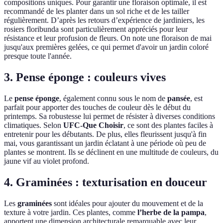
compositions uniques. Pour garantir une floraison optimale, il est
recommandé de les planter dans un sol riche et de les tailler
régulièrement. D’après les retours d’expérience de jardiniers, les
rosiers floribunda sont particulièrement appréciés pour leur
résistance et leur profusion de fleurs. On note une floraison de mai
jusqu'aux premières gelées, ce qui permet d'avoir un jardin coloré
presque toute l'année.
3. Pense éponge : couleurs vives
Le
pense éponge
, également connu sous le nom de
pansée
, est
parfait pour apporter des touches de couleur dès le début du
printemps. Sa robustesse lui permet de résister à diverses conditions
climatiques. Selon
UFC-Que Choisir
, ce sont des plantes faciles à
entretenir pour les débutants. De plus, elles fleurissent jusqu'à fin
mai, vous garantissant un jardin éclatant à une période où peu de
plantes se montrent. Ils se déclinent en une multitude de couleurs, du
jaune vif au violet profond.
4. Graminées : texturisation en douceur
Les
graminées
sont idéales pour ajouter du mouvement et de la
texture à votre jardin. Ces plantes, comme
l’herbe de la pampa
,
apportent une dimension architecturale remarquable avec leur