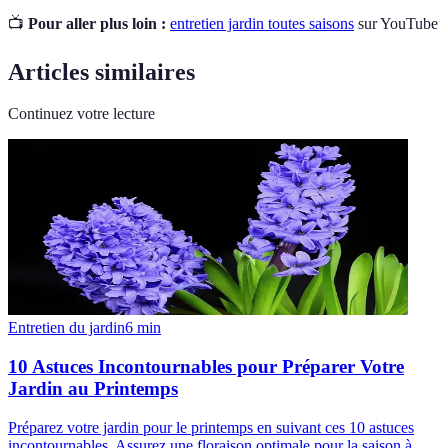
📺
Pour aller plus loin :
entretien jardin toutes saisons
sur YouTube
Articles similaires
Continuez votre lecture
Entretien du jardin
6
min
10 Astuces Incontournables pour Préparer Votre
Jardin au Printemps
Préparez votre jardin pour le printemps en suivant ces 10 astuces
incontournables. Assurez une floraison optimale pour la saison à