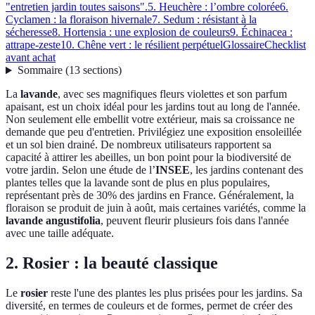
"entretien jardin toutes saisons".
5. Heuchère : l’ombre colorée
6.
Cyclamen : la floraison hivernale
7. Sedum : résistant à la
sécheresse
8. Hortensia : une explosion de couleurs
9. Échinacea :
attrape-zeste
10. Chêne vert : le résilient perpétuel
Glossaire
Checklist
avant achat
Sommaire
(
13
sections
)
La
lavande
, avec ses magnifiques fleurs violettes et son parfum
apaisant, est un choix idéal pour les jardins tout au long de l'année.
Non seulement elle embellit votre extérieur, mais sa croissance ne
demande que peu d'entretien. Privilégiez une exposition ensoleillée
et un sol bien drainé. De nombreux utilisateurs rapportent sa
capacité à attirer les abeilles, un bon point pour la biodiversité de
votre jardin. Selon une étude de l’
INSEE
, les jardins contenant des
plantes telles que la lavande sont de plus en plus populaires,
représentant près de 30% des jardins en France. Généralement, la
floraison se produit de juin à août, mais certaines variétés, comme la
lavande angustifolia
, peuvent fleurir plusieurs fois dans l'année
avec une taille adéquate.
2. Rosier : la beauté classique
Le
rosier
reste l'une des plantes les plus prisées pour les jardins. Sa
diversité, en termes de couleurs et de formes, permet de créer des