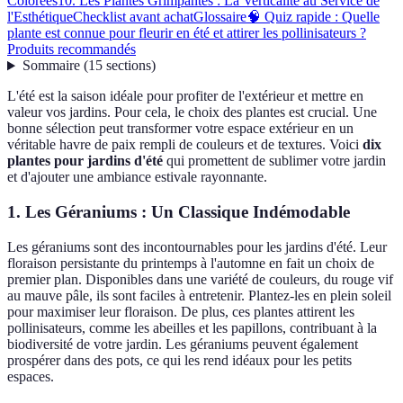
Colorées
10. Les Plantes Grimpantes : La Verticalité au Service de
l'Esthétique
Checklist avant achat
Glossaire
🧠 Quiz rapide : Quelle
plante est connue pour fleurir en été et attirer les pollinisateurs ?
Produits recommandés
Sommaire
(
15
sections
)
L'été est la saison idéale pour profiter de l'extérieur et mettre en
valeur vos jardins. Pour cela, le choix des plantes est crucial. Une
bonne sélection peut transformer votre espace extérieur en un
véritable havre de paix rempli de couleurs et de textures. Voici
dix
plantes pour jardins d'été
qui promettent de sublimer votre jardin
et d'ajouter une ambiance estivale rayonnante.
1. Les Géraniums : Un Classique Indémodable
Les géraniums sont des incontournables pour les jardins d'été. Leur
floraison persistante du printemps à l'automne en fait un choix de
premier plan. Disponibles dans une variété de couleurs, du rouge vif
au mauve pâle, ils sont faciles à entretenir. Plantez-les en plein soleil
pour maximiser leur floraison. De plus, ces plantes attirent les
pollinisateurs, comme les abeilles et les papillons, contribuant à la
biodiversité de votre jardin. Les géraniums peuvent également
prospérer dans des pots, ce qui les rend idéaux pour les petits
espaces.