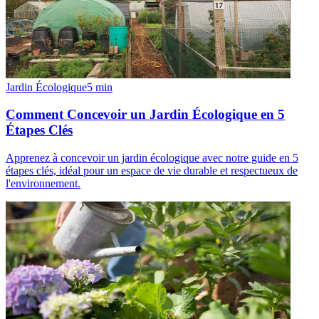
Jardin Écologique
5
min
Comment Concevoir un Jardin Écologique en 5
Étapes Clés
Apprenez à concevoir un jardin écologique avec notre guide en 5
étapes clés, idéal pour un espace de vie durable et respectueux de
l'environnement.