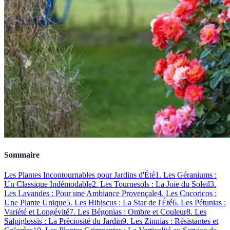
Sommaire
Les Plantes Incontournables pour Jardins d'Été
1. Les Géraniums :
Un Classique Indémodable
2. Les Tournesols : La Joie du Soleil
3.
Les Lavandes : Pour une Ambiance Provençale
4. Les Cocoricos :
Une Plante Unique
5. Les Hibiscus : La Star de l'Été
6. Les Pétunias :
Variété et Longévité
7. Les Bégonias : Ombre et Couleur
8. Les
Salpiglossis : La Préciosité du Jardin
9. Les Zinnias : Résistantes et