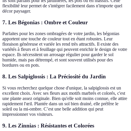
Ils sont parfaits pour les jardinières, les pots ou en massifs. Cette
flexibilité leur permet de s'intégrer facilement dans n'importe quel
décor paysager.
7. Les Bégonias : Ombre et Couleur
Parfaites pour les zones ombragées de votre jardin, les bégonias
apportent une touche de couleur tout en étant robustes. Leur
floraison généreuse et variée les rend très attractifs. Il existe des
variétés à fleurs et à feuillage qui peuvent enrichir le design de votre
espace. Ils nécessitent un arrosage régulier pour garder le sol
humide, mais pas détrempé, et sont souvent utilisés pour des
bordures ou en pots.
8. Les Salpiglossis : La Préciosité du Jardin
Si vous recherchez quelque chose d'unique, la salpiglossis est un
excellent choix. Avec ses fleurs aux motifs marbrés et colorés, c'est
une plante assez originale. Bien qu'elle soit moins connue, elle attire
rapidement l'œil. Plantée dans un sol bien drainé, elle préfère le
soleil ou la mi-ombre. C’est une belle addition qui peut
impressionner vos visiteurs.
9. Les Zinnias : Résistantes et Colorées