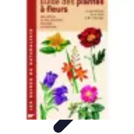
Conseils Jardinage
Entretien et Aménagement
Entretien des Plantes
Santé du
jardin
Entretien du Jardin
Conseils Pratiques
Conseils Jardinage