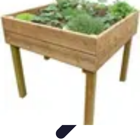
Conseils Jardinage
Entretien et Aménagement
Entretien des Plantes
Santé du
jardin
Entretien du Jardin
Conseils Pratiques
Conseils Jardinage