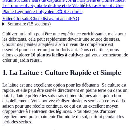
Réduits
8. Les Fleurs de Capucine : À la Fois Belle et Comestible
9.
Le Tournesol : Symbole de Joie et de Vitalité
10. Le Haricot : Une
Plante Légumière Polyvalente
📺 Ressource
Vidéo
Glossaire
Checklist avant achat
FAQ
Sommaire
(
15
sections
)
Cultiver un jardin peut être une expérience enrichissante, mais pour
les débutants, cela peut rapidement devenir une source de stress.
Choisir des plantes adaptées à son niveau de compétence est
essentiel pour assurer un jardin florissant. Dans cet article, nous
allons explorer
10 plantes faciles à cultiver
qui vous permettront de
créer un jardin réussi.
1. La Laitue : Culture Rapide et Simple
La laitue est une excellente option pour les débutants. Sa culture est
rapide, et elle peut être semée directement en pleine terre ou dans un
pot. La laitue préfère les sols frais et bien drainés ainsi qu'un bon
ensoleillement. Vous pouvez réaliser plusieurs semis au cours de la
saison pour une récolte continue, ce qui est un excellent moyen
d’apprendre à l’entretien des légumes. N'oubliez pas d'arroser
régulièrement pour maintenir l'humidité du sol, surtout pendant les
périodes sèches.