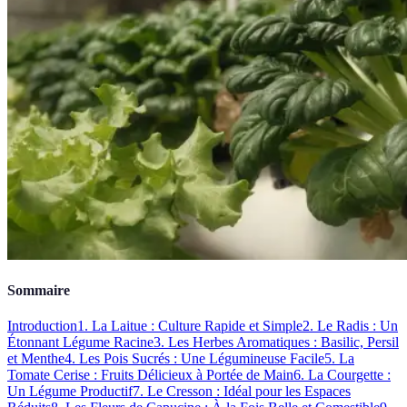
Sommaire
Introduction
1. La Laitue : Culture Rapide et Simple
2. Le Radis : Un
Étonnant Légume Racine
3. Les Herbes Aromatiques : Basilic, Persil
et Menthe
4. Les Pois Sucrés : Une Légumineuse Facile
5. La
Tomate Cerise : Fruits Délicieux à Portée de Main
6. La Courgette :
Un Légume Productif
7. Le Cresson : Idéal pour les Espaces