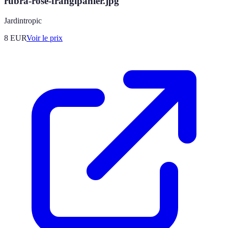
rubra-rose-frangipanier.jpg
Jardintropic
8
EUR
Voir le prix