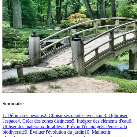
Sommaire
1. Définir ses besoins
2. Choisir ses plantes avec soin
3. Optimiser
l'espace
4. Créer des zones distinctes
5. Intégrer des éléments d'eau
6.
Utiliser des matériaux durables
7. Prévoir l'éclairage
8. Penser à la
biodiversité
9. Évaluer l'évolution du jardin
10. Maintenir