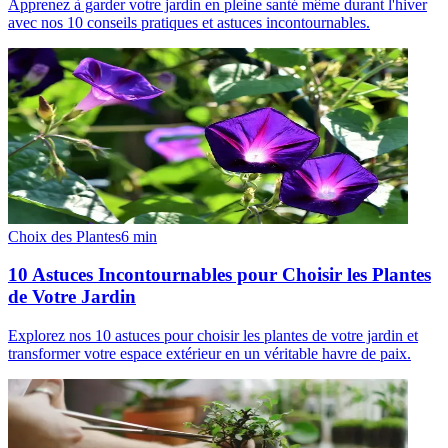
Apprenez à garder votre jardin en pleine santé même durant l'hiver
avec nos 10 conseils pratiques et astuces incontournables.
Choix des Plantes
6
min
10 Astuces Incontournables pour Choisir les Plantes
de Votre Jardin
Explorez nos 10 astuces pour choisir les plantes de votre jardin et
transformer votre espace extérieur en un véritable havre de paix.