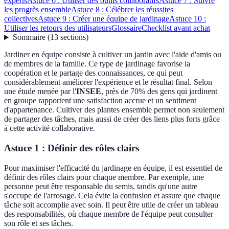
experts
Astuce 6 : Utiliser des outils collaboratifs
Astuce 7 : Suivre
les progrès ensemble
Astuce 8 : Célébrer les réussites
collectives
Astuce 9 : Créer une équipe de jardinage
Astuce 10 :
Utiliser les retours des utilisateurs
Glossaire
Checklist avant achat
Sommaire
(
13
sections
)
Jardiner en équipe consiste à cultiver un jardin avec l'aide d'amis ou
de membres de la famille. Ce type de jardinage favorise la
coopération et le partage des connaissances, ce qui peut
considérablement améliorer l'expérience et le résultat final. Selon
une étude menée par l'
INSEE
, près de 70% des gens qui jardinent
en groupe rapportent une satisfaction accrue et un sentiment
d'appartenance. Cultiver des plantes ensemble permet non seulement
de partager des tâches, mais aussi de créer des liens plus forts grâce
à cette activité collaborative.
Astuce 1 : Définir des rôles clairs
Pour maximiser l'efficacité du jardinage en équipe, il est essentiel de
définir des rôles clairs pour chaque membre. Par exemple, une
personne peut être responsable du semis, tandis qu'une autre
s'occupe de l'arrosage. Cela évite la confusion et assure que chaque
tâche soit accomplie avec soin. Il peut être utile de créer un tableau
des responsabilités, où chaque membre de l'équipe peut consulter
son rôle et ses tâches.