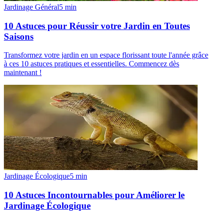
Jardinage Général
5
min
10 Astuces pour Réussir votre Jardin en Toutes
Saisons
Transformez votre jardin en un espace florissant toute l'année grâce
à ces 10 astuces pratiques et essentielles. Commencez dès
maintenant !
Jardinage Écologique
5
min
10 Astuces Incontournables pour Améliorer le
Jardinage Écologique