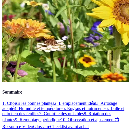
Sommaire
1. Choisir les bonnes plantes
2. L'emplacement idéal
3. Arrosage
adapté
4. Humidité et température
5. Engrais et nutriments
6. Taille et
entretien des feuilles
7. Contrôle des nuisibles
8. Rotation des
plantes
9. Rempotage périodique
10. Observation et ajustement
📺
Ressource Vidéo
Glossaire
Checklist avant achat