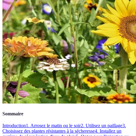
Sommaire
Introduction
1. Arrosez le matin ou le soir
2. Utilisez un paillage
3.
Choisissez des plantes résistantes à la sécheresse
4. Installez un