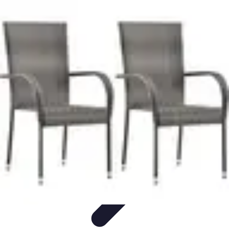
Conseils Jardinage
Entretien et Aménagement
Entretien des Plantes
Santé du
jardin
Entretien du Jardin
Conseils Pratiques
Conseils Jardinage