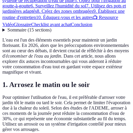
système de récupération d'eau de pluie
5. Optez pour l'irrigation au
goutte-à-goutte
6. Surveillez l'humidité du sol
7. Utilisez des pots et
jardinières adaptés
8. Créez des zones ombragées
9. Établissez une
routine d'entretien
10. Éduquez-vous et les autres
📺 Ressource
Vidéo
Glossaire
Checklist avant achat
Conclusion
Sommaire
(
15
sections
)
L'eau est l'un des éléments essentiels pour maintenir un jardin
florissant. En 2026, alors que les préoccupations environnementales
sont au cœur des débats, il devient crucial de réfléchir à des moyens
d'
économiser de l'eau au jardin
. Dans cet article, nous allons
explorer dix astuces incontournables qui vous aideront à réduire
votre consommation d'eau tout en gardant votre espace extérieur
magnifique et vivant.
1. Arrosez le matin ou le soir
Pour optimiser l'utilisation de l'eau, il est préférable d'arroser votre
jardin tôt le matin ou tard le soir. Cela permet de limiter l'évaporation
due à la chaleur du soleil. Selon des études de l'ADEME, arroser à
ces moments de la journée peut réduire la consommation d'eau de
30%, ce qui représente une économie substantielle au fil du temps.
Utilisez un arrosoir ou un système d'irrigation contrôlé pour mieux
gérer vos arrosages.