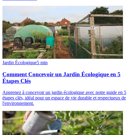
Jardin Écologique
5
min
Comment Concevoir un Jardin Écologique en 5
Étapes Clés
Apprenez à concevoir un jardin écologique avec notre guide en 5
étapes clés, idéal pour un espace de vie durable et respectueux de
l'environnement.