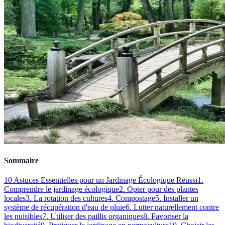
Sommaire
10 Astuces Essentielles pour un Jardinage Écologique Réussi
1.
Comprendre le jardinage écologique
2. Opter pour des plantes
locales
3. La rotation des cultures
4. Compostage
5. Installer un
système de récupération d'eau de pluie
6. Lutter naturellement contre
les nuisibles
7. Utiliser des paillis organiques
8. Favoriser la